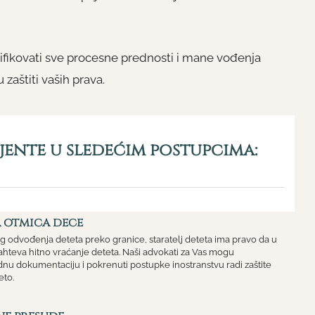
ifikovati sve procesne prednosti i mane vođenja
 zaštiti vaših prava.
ente u sledećim postupcima:
 otmica dece
 odvođenja deteta preko granice, staratelj deteta ima pravo da u
teva hitno vraćanje deteta. Naši advokati za Vas mogu
nu dokumentaciju i pokrenuti postupke inostranstvu radi zaštite
eto.