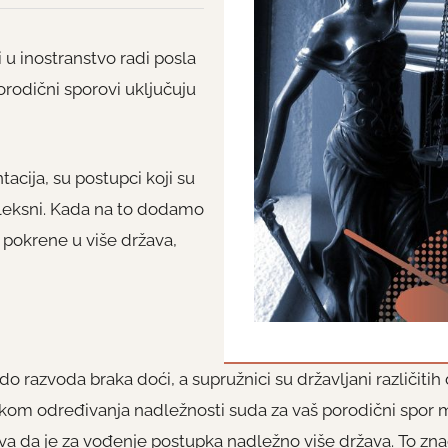
i u inostranstvo radi posla
porodični sporovi uključuju
acija, su postupci koji su
leksni. Kada na to dodamo
pokrene u više država,
razvoda braka doći, a supružnici su državljani različitih d
likom određivanja nadležnosti suda za vaš porodični spor mo
 da je za vođenje postupka nadležno više država. To znač