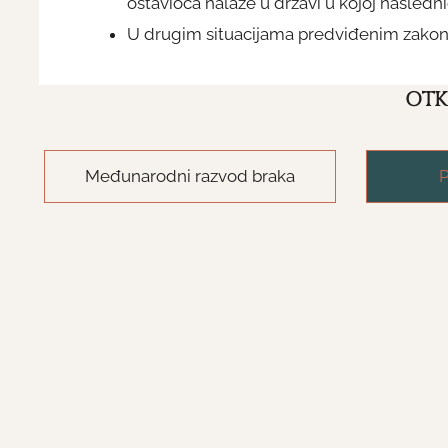
ostavioca nalaze u državi u kojoj nasledn
U drugim situacijama predviđenim zak
OTK
Međunarodni razvod braka
P