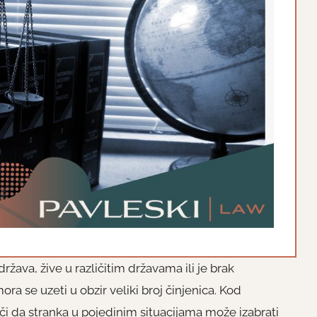
ržava, žive u različitim državama ili je brak
ra se uzeti u obzir veliki broj činjenica. Kod
i da stranka u pojedinim situacijama može izabrati