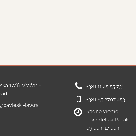
ska 17/6, Vračar –
+381 11 45 55 731
rad
+381 65 2707 453
e@pavleski-law.rs
Radno vreme:
Ponedeljak-Petak
09:00h-17:00h;