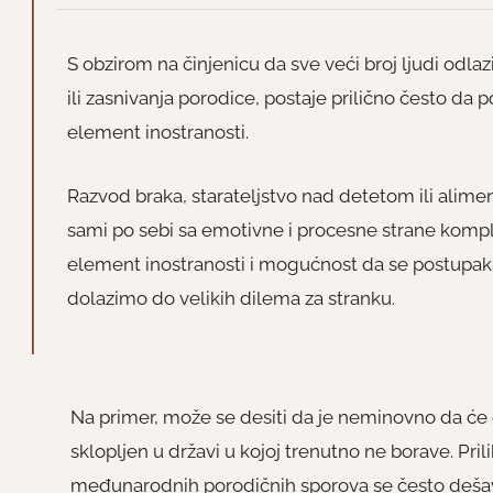
S obzirom na činjenicu da sve veći broj ljudi odlaz
ili zasnivanja porodice, postaje prilično često da 
element inostranosti.
Razvod braka, starateljstvo nad detetom ili aliment
sami po sebi sa emotivne i procesne strane komp
element inostranosti i mogućnost da se postupak 
dolazimo do velikih dilema za stranku.
Na primer, može se desiti da je neminovno da će do 
sklopljen u državi u kojoj trenutno ne borave. Pri
međunarodnih porodičnih sporova se često dešava