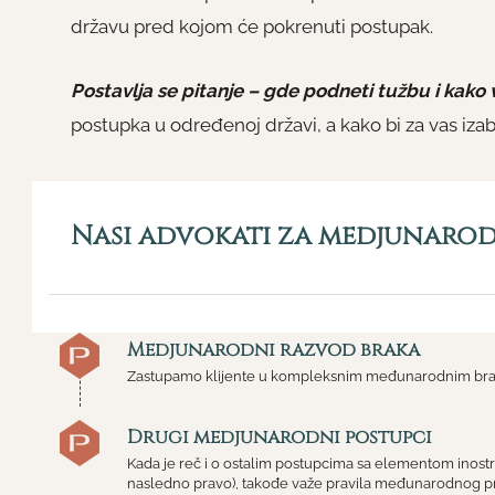
državu pred kojom će pokrenuti postupak.
Postavlja se pitanje – gde podneti tužbu i kako
postupka u određenoj državi, a kako bi za vas izabra
Naši advokati za medjunarod
Medjunarodni razvod braka
Zastupamo klijente u kompleksnim međunarodnim bra
Drugi medjunarodni postupci
Kada je reč i o ostalim postupcima sa elementom inostran
nasledno pravo), takođe važe pravila međunarodnog pri