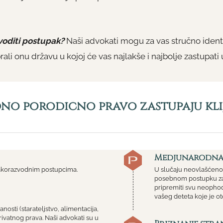
 voditi postupak?
Naši advokati mogu za vas stručno ident
li onu državu u kojoj će vas najlakše i najbolje zastupati u
no porodično pravo zastupaju klij
Medjunarodna
korazvodnim postupcima.
U slučaju neovlašćenog
posebnom postupku zah
pripremiti svu neophod
vašeg deteta koje je ot
osti (starateljstvo, alimentacija,
vatnog prava. Naši advokati su u