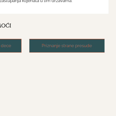
astupanja klijenata u tim državama.
MOĆI
 dece
Priznanje strane presude