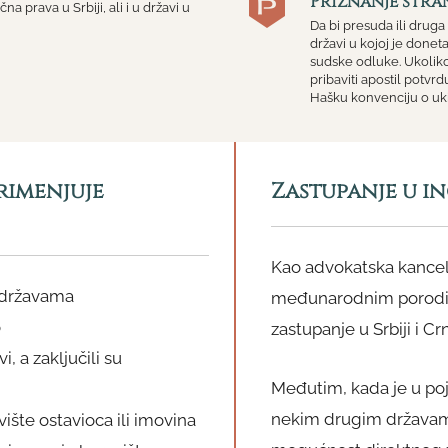
Priznanje stra
prava u Srbiji, ali i u državi u
Da bi presuda ili drug
državi u kojoj je done
sudske odluke. Ukoliko
pribaviti apostil potvr
Hašku konvenciju o uk
rimenjuje
Zastupanje u i
Kao advokatska kancela
m državama
međunarodnim porodič
o
zastupanje u Srbiji i Crn
, a zaključili su
Međutim, kada je u po
nekim drugim državama
ište ostavioca ili imovina