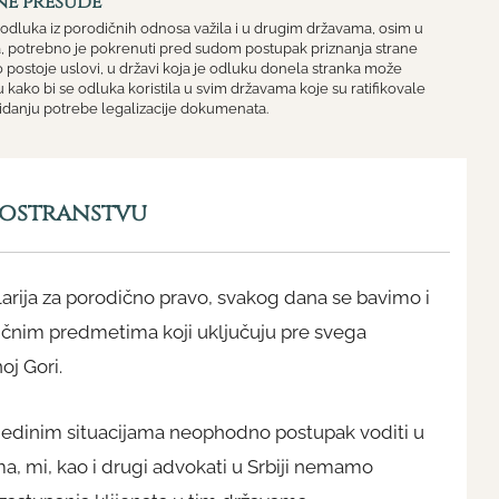
ne presude
a odluka iz porodičnih odnosa važila i u drugim državama, osim u
ta, potrebno je pokrenuti pred sudom postupak priznanja strane
 postoje uslovi, u državi koja je odluku donela stranka može
du kako bi se odluka koristila u svim državama koje su ratifikovale
idanju potrebe legalizacije dokumenata.
nostranstvu
rija za porodično pravo, svakog dana se bavimo i
nim predmetima koji uključuju pre svega
oj Gori.
jedinim situacijama neophodno postupak voditi u
, mi, kao i drugi advokati u Srbiji nemamo