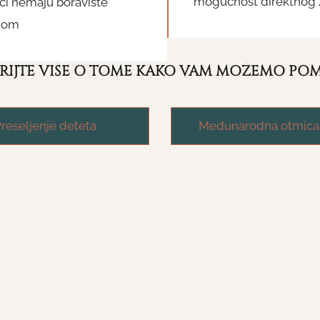
mogućnost direktnog z
ici nemaju boravište
onom
RIJTE VIŠE O TOME KAKO VAM MOŽEMO PO
reseljenje deteta
Međunarodna otmica