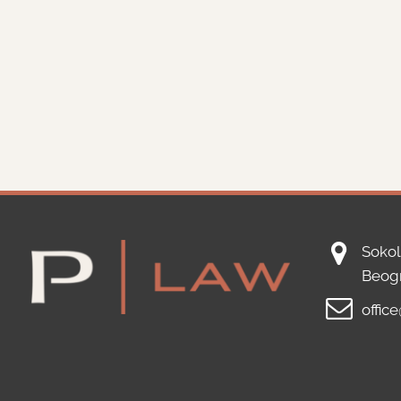
Sokol
Beog
offic