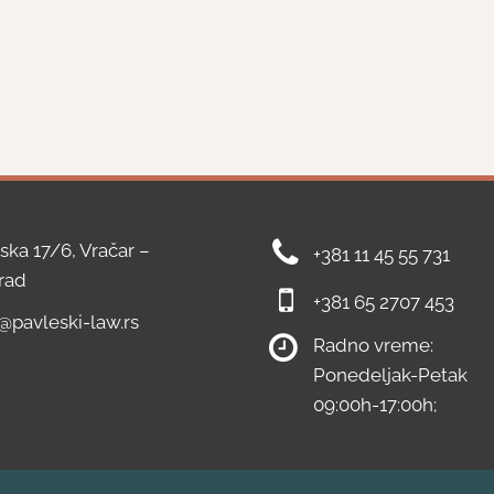
ska 17/6, Vračar –
+381 11 45 55 731
rad
+381 65 2707 453
e@pavleski-law.rs
Radno vreme:
Ponedeljak-Petak
09:00h-17:00h;