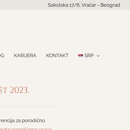
Sokolska 17/6, Vračar - Beograd
OG
KARIJERA
KONTAKT
SRP
t 2023.
encija za porodično
ata porodičnog prava