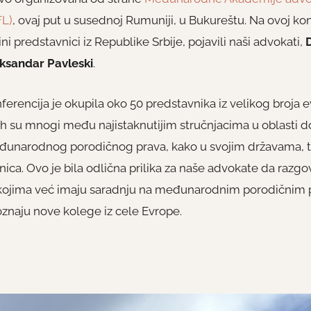
FL)
, ovaj put u susednoj Rumuniji, u Bukureštu. Na ovoj kon
ini predstavnici iz Republike Srbije, pojavili naši advokati,
ksandar Pavleski
.
ferencija je okupila oko 50 predstavnika iz velikog broja 
ih su mnogi među najistaknutijim stručnjacima u oblasti 
unarodnog porodičnog prava, kako u svojim državama, tak
nica. Ovo je bila odlična prilika za naše advokate da razg
kojima već imaju saradnju na međunarodnim porodičnim p
znaju nove kolege iz cele Evrope.