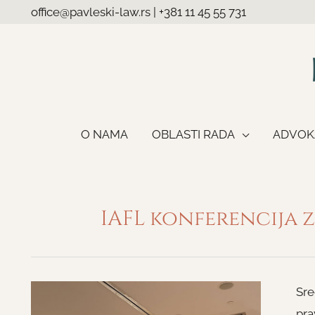
office@pavleski-law.rs
|
+381 11 45 55 731
O NAMA
OBLASTI RADA
ADVOK
IAFL konferencija 
Sre
pra