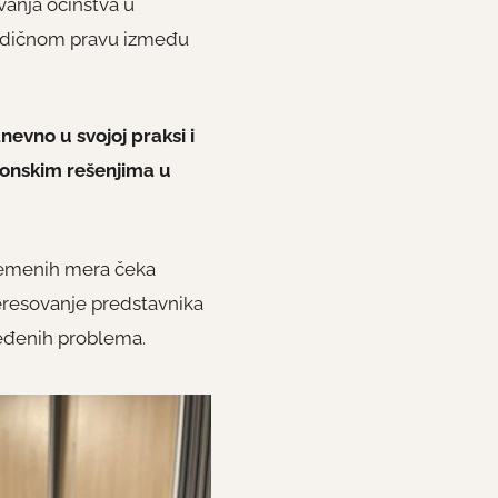
anja očinstva u
rodičnom pravu između
evno u svojoj praksi i
akonskim rešenjima u
vremenih mera čeka
teresovanje predstavnika
ređenih problema.