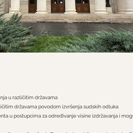
nja u različitim državama
ličitim državama povodom izvršenja sudskih odluka
ijenta u postupcima za određivanje visine izdržavanja i mog