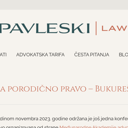
ATI
ADVOKATSKA TARIFA
ČESTA PITANJA
BL
za porodično pravo – Bukureš
dinom novembra 2023. godine održana je još jedna konfer
vo organizovana od strane
Međunarodne Akademije advok