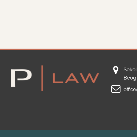
Sokol
Beog
offic