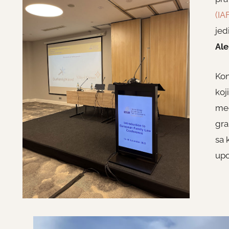
(IA
jed
Ale
Kon
koj
međ
gra
sa 
upo