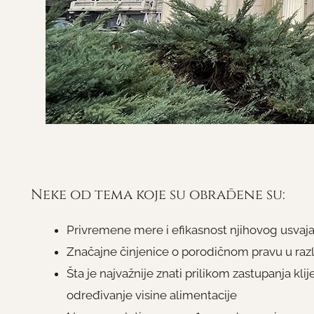
Neke od tema koje su obrađene su:
Privremene mere i efikasnost njihovog usvaja
Značajne činjenice o porodičnom pravu u raz
Šta je najvažnije znati prilikom zastupanja kl
određivanje visine alimentacije