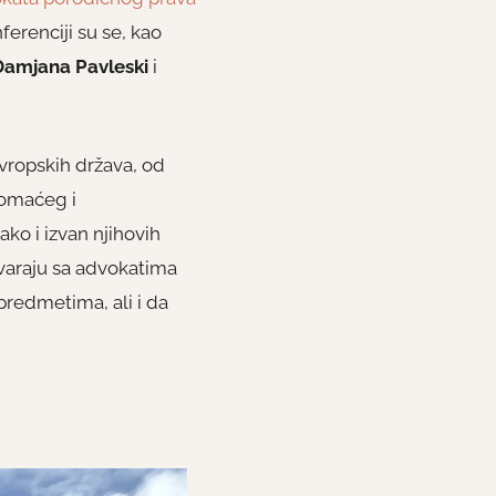
ferenciji su se, kao
Damjana Pavleski
i
evropskih država, od
domaćeg i
o i izvan njihovih
ovaraju sa advokatima
redmetima, ali i da