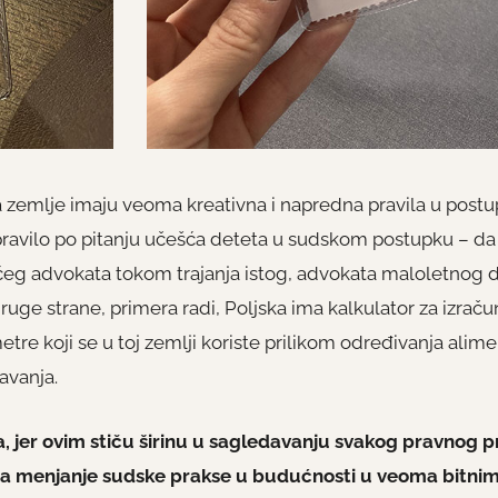
ka zemlje imaju veoma kreativna i napredna pravila u pos
pravilo po pitanju učešća deteta u sudskom postupku – da 
eg advokata tokom trajanja istog, advokata maloletnog d
uge strane, primera radi, Poljska ima kalkulator za izraču
tre koji se u toj zemlji koriste prilikom određivanja alime
žavanja.
 jer ovim stiču širinu u sagledavanju svakog pravnog p
 na menjanje sudske prakse u budućnosti u veoma bitni