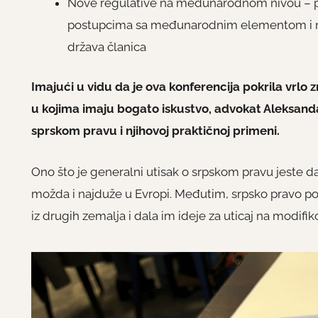
Nove regulative na međunarodnom nivou – pr
postupcima sa međunarodnim elementom i nov
država članica
Imajući u vidu da je ova konferencija pokrila vrlo
u kojima imaju bogato iskustvo, advokat Aleksandar
sprskom pravu i njihovoj praktičnoj primeni.
Ono što je generalni utisak o srpskom pravu jeste d
možda i najduže u Evropi. Međutim, srpsko pravo poz
iz drugih zemalja i dala im ideje za uticaj na modi