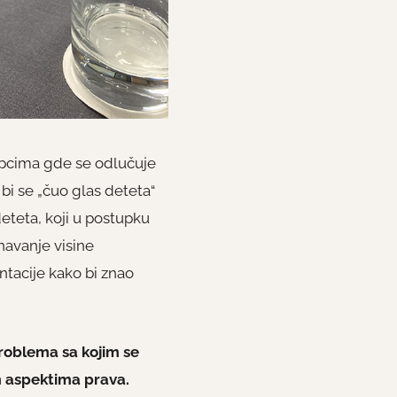
tupcima gde se odlučuje
bi se „čuo glas deteta“
eteta, koji u postupku
navanje visine
ntacije kako bi znao
roblema sa kojim se
m aspektima prava.