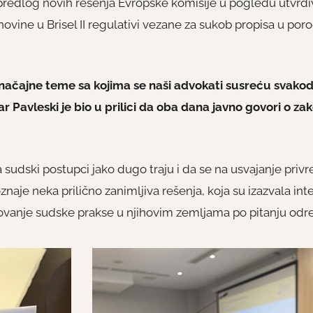
edlog novih rešenja Evropske komisije u pogledu utvrđiv
ine u Brisel II regulativi vezane za sukob propisa u po
 značajne teme sa kojima se naši advokati susreću svakodn
 Pavleski je bio u prilici da oba dana javno govori o z
a sudski postupci jako dugo traju i da se na usvajanje pri
naje neka prilično zanimljiva rešenja, koja su izazvala in
fikovanje sudske prakse u njihovim zemljama po pitanju od