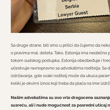
Sa druge strane, bili smo u prilici da čujemo da ne
o pravima mal. deteta. Tako, Estonija ima neobično 
tokom sudskog postupka, Estonija obezbeđuje i treć
učestvuje ravnopravno sa advokatima roditelja. Sa dr
izdržavanja, gde svaki roditelj može da ukuca parame
koliki je okvirni iznos koji treba da plaća na ime izdr
Našim advokatima su ovo vrlo dragocena saznanja,
susreću, ali i nude mogućnost za posredni uticaj