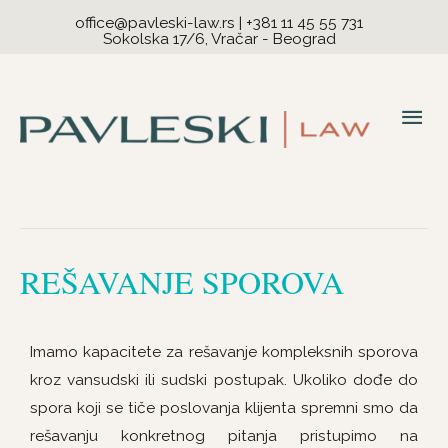
office@pavleski-law.rs
|
+381 11 45 55 731
Sokolska 17/6, Vračar - Beograd
Mai
Me
REŠAVANJE SPOROVA
Imamo kapacitete za rešavanje kompleksnih sporova
kroz vansudski ili sudski postupak. Ukoliko dođe do
spora koji se tiče poslovanja klijenta spremni smo da
rešavanju konkretnog pitanja pristupimo na