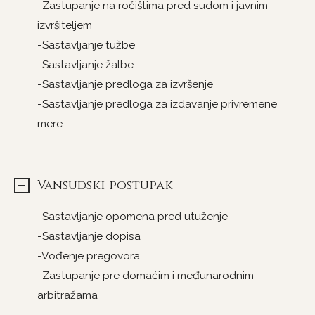
-Zastupanje na ročištima pred sudom i javnim
izvršiteljem
-Sastavljanje tužbe
-Sastavljanje žalbe
-Sastavljanje predloga za izvršenje
-Sastavljanje predloga za izdavanje privremene
mere
Vansudski postupak
-Sastavljanje opomena pred utuženje
-Sastavljanje dopisa
-Vođenje pregovora
-Zastupanje pre domaćim i međunarodnim
arbitražama